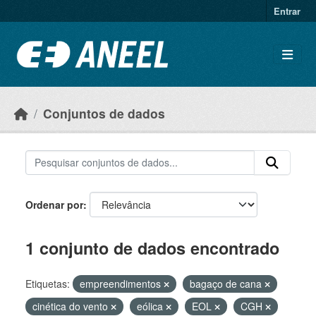
Ir para o conteúdo principal
Entrar
Conjuntos de dados
Ordenar por
1 conjunto de dados encontrado
Etiquetas:
empreendimentos
bagaço de cana
cinética do vento
eólica
EOL
CGH