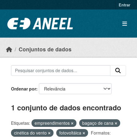
Ir para o conteúdo principal
Entrar
Conjuntos de dados
Ordenar por
1 conjunto de dados encontrado
Etiquetas:
empreendimentos
bagaço de cana
cinética do vento
fotovoltáica
Formatos: