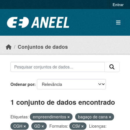
Ir para o conteúdo principal
Entrar
Conjuntos de dados
Ordenar por
1 conjunto de dados encontrado
Etiquetas:
empreendimentos
bagaço de cana
CGH
GD
Formatos:
CSV
Licenças: