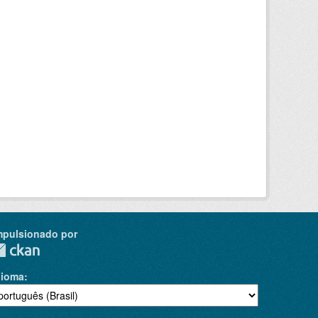
mpulsionado por
dioma