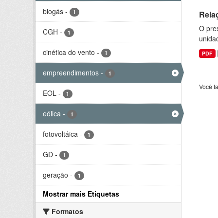
biogás
-
1
Rela
O pre
CGH
-
1
unida
cinética do vento
-
1
PDF
empreendimentos
-
1
Você t
EOL
-
1
eólica
-
1
fotovoltáica
-
1
GD
-
1
geração
-
1
Mostrar mais Etiquetas
Formatos