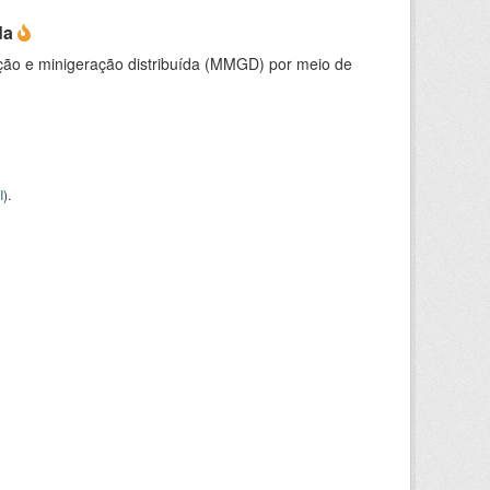
da
ção e minigeração distribuída (MMGD) por meio de
I
).