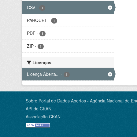
CSV
-
1
PARQUET
-
1
PDF
-
1
ZIP
-
1
Licenças
Licença Aberta...
-
1
Sobre Portal de Dados Abertos - Agência Nacional de Ene
API do CKAN
Associação CKAN