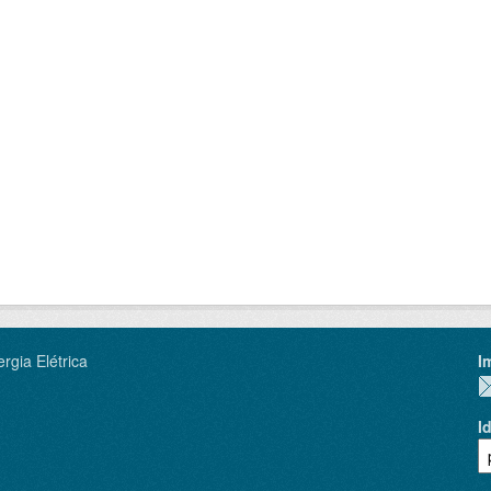
rgia Elétrica
I
I