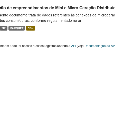
ção de empreendimentos de Mini e Micro Geração Distribuí
sente documento trata de dados referentes às conexões de microgera
des consumidoras, conforme regulamentado no art....
ZIP
PARQUET
CSV
ambém pode ter acesso a esses registros usando a
API
(veja
Documentação da AP