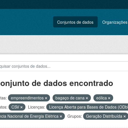
Conjuntos de dados
Organizações
conjunto de dados encontrado
tas:
empreendimentos
bagaço de cana
eólica
tos:
CSV
Licenças:
Licença Aberta para Bases de Dados (O
cia Nacional de Energia Elétrica
Grupos:
Geração Distribuída