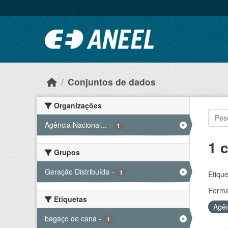
Ir para o conteúdo principal
Conjuntos de dados
Organizações
Agência Nacional...
-
1
1 
Grupos
Geração Distribuída
-
1
Etique
Forma
Etiquetas
Agên
bagaço de cana
-
1