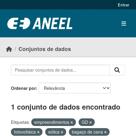
Ir para o conteúdo principal
Entrar
Conjuntos de dados
Ordenar por
1 conjunto de dados encontrado
Etiquetas:
empreendimentos
GD
fotovoltáica
eólica
bagaço de cana