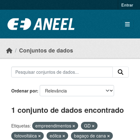
Ir para o conteúdo principal
Entrar
Conjuntos de dados
Ordenar por
1 conjunto de dados encontrado
Etiquetas:
empreendimentos
GD
fotovoltáica
eólica
bagaço de cana