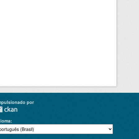
mpulsionado por
dioma