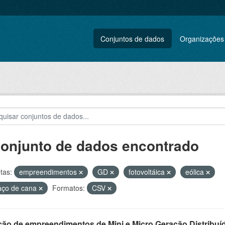
Conjuntos de dados
Organizações
conjunto de dados encontrado
tas:
empreendimentos
GD
fotovoltáica
eólica
aço de cana
Formatos:
CSV
ção de empreendimentos de Mini e Micro Geração Distribuí