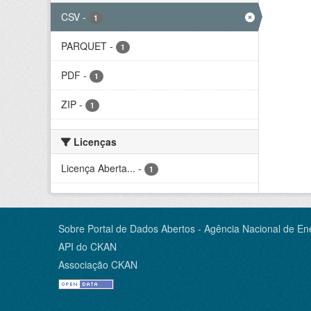
CSV
-
1
PARQUET
-
1
PDF
-
1
ZIP
-
1
Licenças
Licença Aberta...
-
1
Sobre Portal de Dados Abertos - Agência Nacional de Ene
API do CKAN
Associação CKAN