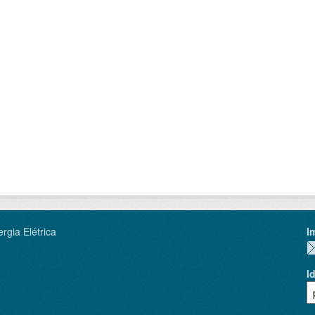
rgia Elétrica
I
I