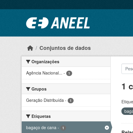
Ir para o conteúdo principal
Conjuntos de dados
Organizações
Agência Nacional...
-
1
1 
Grupos
Geração Distribuída
-
1
Etique
bag
Etiquetas
bagaço de cana
-
1
Rela