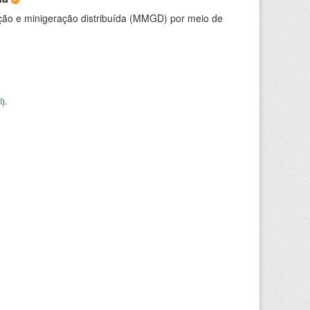
ção e minigeração distribuída (MMGD) por meio de
I
).