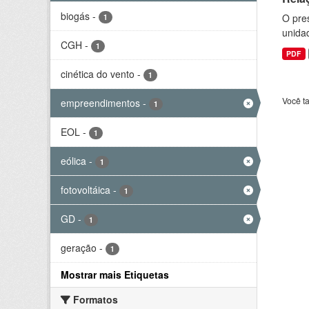
biogás
-
O pre
1
unida
CGH
-
1
PDF
cinética do vento
-
1
Você t
empreendimentos
-
1
EOL
-
1
eólica
-
1
fotovoltáica
-
1
GD
-
1
geração
-
1
Mostrar mais Etiquetas
Formatos