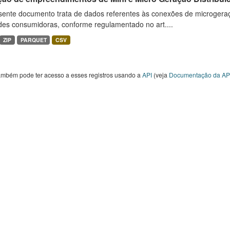
sente documento trata de dados referentes às conexões de microgera
des consumidoras, conforme regulamentado no art....
ZIP
PARQUET
CSV
ambém pode ter acesso a esses registros usando a
API
(veja
Documentação da AP