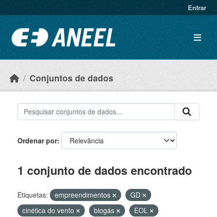
Ir para o conteúdo principal
Entrar
Conjuntos de dados
Ordenar por
1 conjunto de dados encontrado
Etiquetas:
empreendimentos
GD
cinética do vento
biogás
EOL