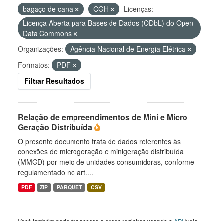
bagaço de cana
CGH
Licenças:
Licença Aberta para Bases de Dados (ODbL) do Open
Data Commons
Organizações:
Agência Nacional de Energia Elétrica
Formatos:
PDF
Filtrar Resultados
Relação de empreendimentos de Mini e Micro
Geração Distribuída
O presente documento trata de dados referentes às
conexões de microgeração e minigeração distribuída
(MMGD) por meio de unidades consumidoras, conforme
regulamentado no art....
PDF
ZIP
PARQUET
CSV
Você também pode ter acesso a esses registros usando a
API
(veja