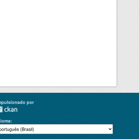
mpulsionado por
dioma