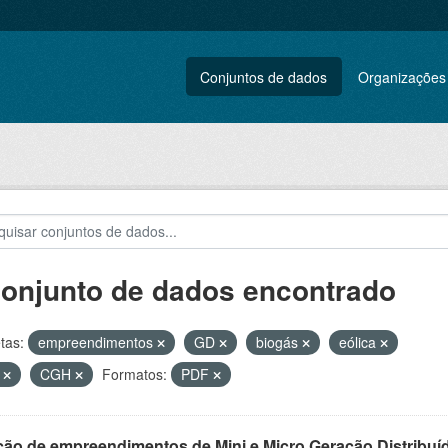
Conjuntos de dados
Organizações
conjunto de dados encontrado
tas:
empreendimentos
GD
biogás
eólica
L
CGH
Formatos:
PDF
ção de empreendimentos de Mini e Micro Geração Distribuí