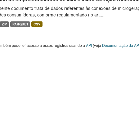
sente documento trata de dados referentes às conexões de microgera
des consumidoras, conforme regulamentado no art....
ZIP
PARQUET
CSV
ambém pode ter acesso a esses registros usando a
API
(veja
Documentação da AP