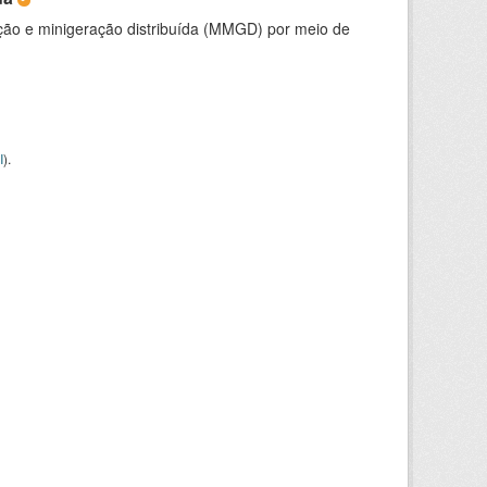
ção e minigeração distribuída (MMGD) por meio de
I
).