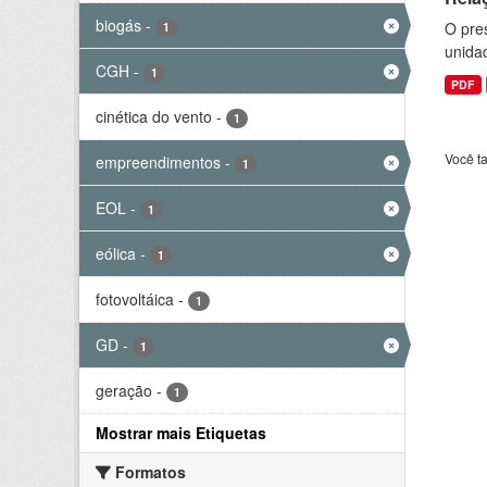
biogás
-
O pre
1
unida
CGH
-
1
PDF
cinética do vento
-
1
Você t
empreendimentos
-
1
EOL
-
1
eólica
-
1
fotovoltáica
-
1
GD
-
1
geração
-
1
Mostrar mais Etiquetas
Formatos