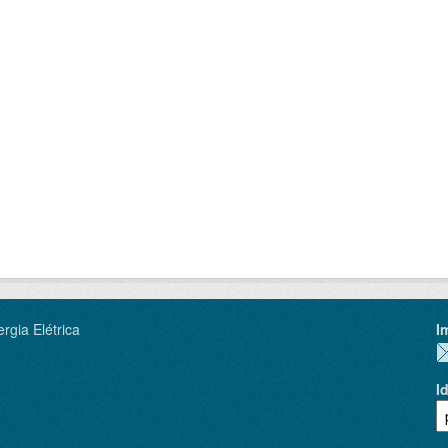
rgia Elétrica
I
I