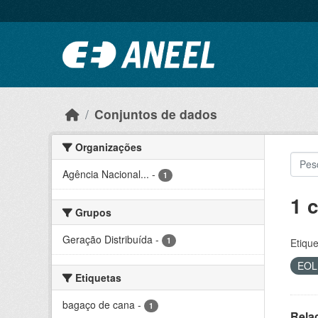
Ir para o conteúdo principal
Conjuntos de dados
Organizações
Agência Nacional...
-
1
1 
Grupos
Geração Distribuída
-
1
Etique
EO
Etiquetas
bagaço de cana
-
1
Rela