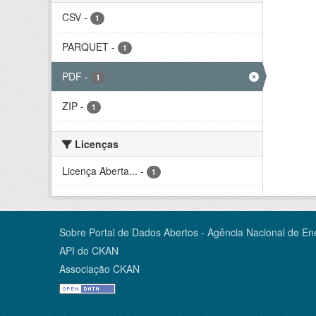
CSV
-
1
PARQUET
-
1
PDF
-
1
ZIP
-
1
Licenças
Licença Aberta...
-
1
Sobre Portal de Dados Abertos - Agência Nacional de Ene
API do CKAN
Associação CKAN