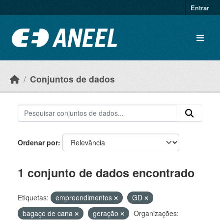
Ir para o conteúdo principal
Entrar
Conjuntos de dados
Ordenar por
1 conjunto de dados encontrado
Etiquetas:
empreendimentos
GD
bagaço de cana
geração
Organizações: