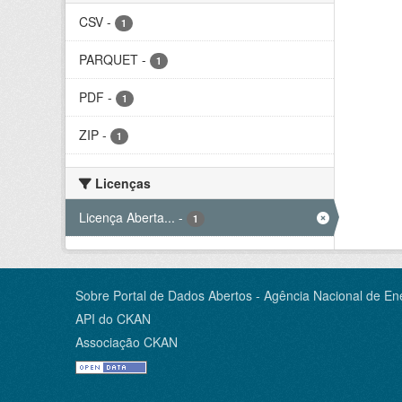
CSV
-
1
PARQUET
-
1
PDF
-
1
ZIP
-
1
Licenças
Licença Aberta...
-
1
Sobre Portal de Dados Abertos - Agência Nacional de Ene
API do CKAN
Associação CKAN