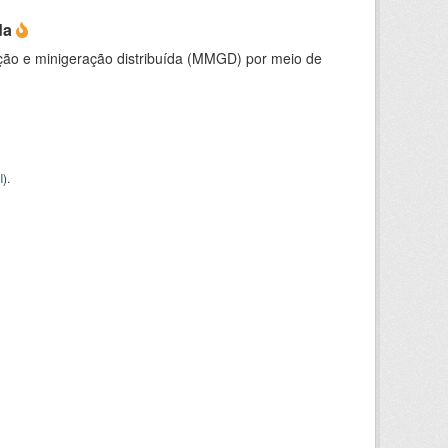
da
ção e minigeração distribuída (MMGD) por meio de
I
).