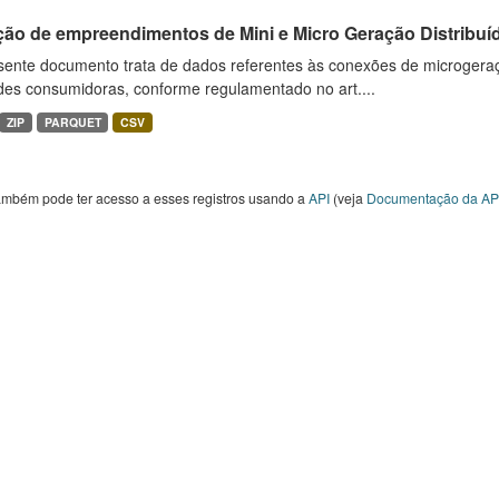
ção de empreendimentos de Mini e Micro Geração Distribuí
sente documento trata de dados referentes às conexões de microgera
des consumidoras, conforme regulamentado no art....
ZIP
PARQUET
CSV
ambém pode ter acesso a esses registros usando a
API
(veja
Documentação da AP