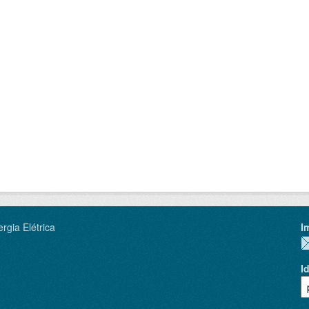
rgia Elétrica
I
I