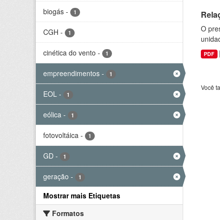
biogás
-
1
Rela
O pre
CGH
-
1
unida
cinética do vento
-
1
PDF
empreendimentos
-
1
Você t
EOL
-
1
eólica
-
1
fotovoltáica
-
1
GD
-
1
geração
-
1
Mostrar mais Etiquetas
Formatos