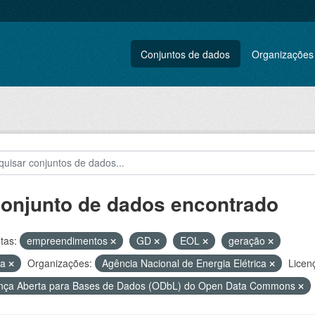
Conjuntos de dados
Organizações
conjunto de dados encontrado
tas:
empreendimentos
GD
EOL
geração
ca
Organizações:
Agência Nacional de Energia Elétrica
Licen
nça Aberta para Bases de Dados (ODbL) do Open Data Commons