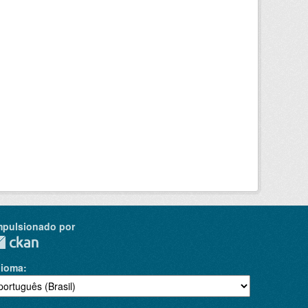
mpulsionado por
dioma