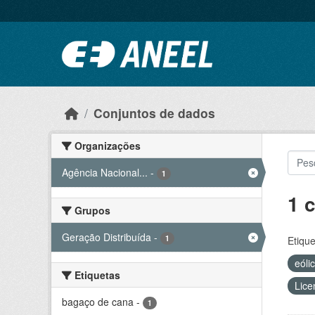
Ir para o conteúdo principal
Conjuntos de dados
Organizações
Agência Nacional...
-
1
1 
Grupos
Geração Distribuída
-
1
Etique
eóli
Etiquetas
Lice
bagaço de cana
-
1