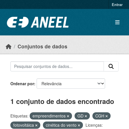
Ir para o conteúdo principal
Entrar
Conjuntos de dados
Ordenar por
1 conjunto de dados encontrado
Etiquetas:
empreendimentos
GD
CGH
fotovoltáica
cinética do vento
Licenças: