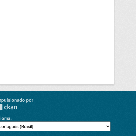
mpulsionado por
dioma