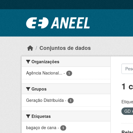
Ir para o conteúdo principal
Conjuntos de dados
Organizações
Agência Nacional...
-
1
1 
Grupos
Geração Distribuída
-
1
Etique
GD
Etiquetas
bagaço de cana
-
1
Rela