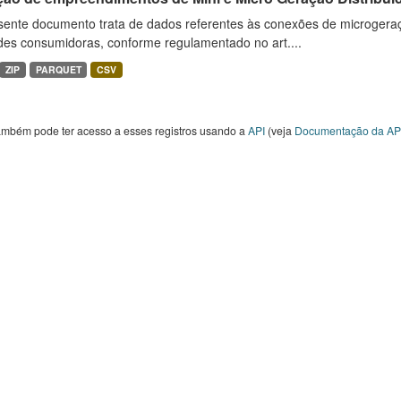
sente documento trata de dados referentes às conexões de microgera
des consumidoras, conforme regulamentado no art....
ZIP
PARQUET
CSV
ambém pode ter acesso a esses registros usando a
API
(veja
Documentação da AP