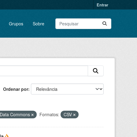
Entrar
Grupos
Sobre
Ordenar por
n Data Commons
Formatos:
CSV
da