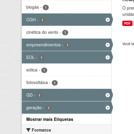
biogás
-
O pre
1
unida
CGH
-
1
PDF
cinética do vento
-
1
Você t
empreendimentos
-
1
EOL
-
1
eólica
-
1
fotovoltáica
-
1
GD
-
1
geração
-
1
Mostrar mais Etiquetas
Formatos