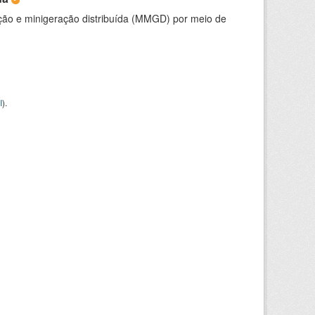
ção e minigeração distribuída (MMGD) por meio de
I
).