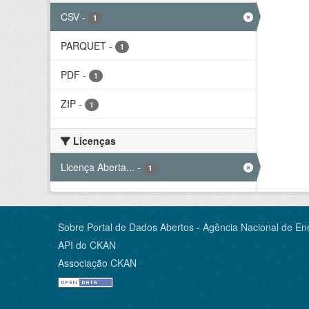
CSV
-
1
PARQUET
-
1
PDF
-
1
ZIP
-
1
Licenças
Licença Aberta...
-
1
Sobre Portal de Dados Abertos - Agência Nacional de Ene
API do CKAN
Associação CKAN