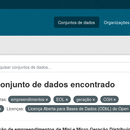
Conjuntos de dados
Organizações
conjunto de dados encontrado
tas:
empreendimentos
EOL
geração
CGH
Licenças:
Licença Aberta para Bases de Dados (ODbL) do Ope
ção de empreendimentos de Mini e Micro Geração Distribuí