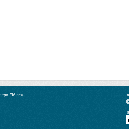
rgia Elétrica
I
I