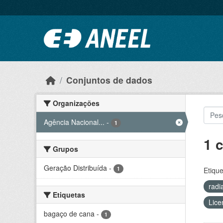
Ir para o conteúdo principal
Conjuntos de dados
Organizações
Agência Nacional...
-
1
1 
Grupos
Geração Distribuída
-
1
Etique
radi
Etiquetas
Lice
bagaço de cana
-
1