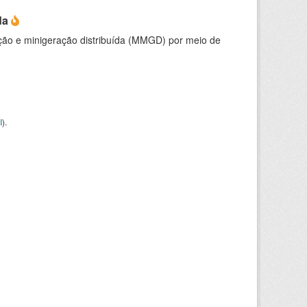
da
ção e minigeração distribuída (MMGD) por meio de
I
).