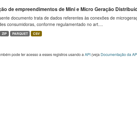
ção de empreendimentos de Mini e Micro Geração Distribuí
sente documento trata de dados referentes às conexões de microgera
des consumidoras, conforme regulamentado no art....
ZIP
PARQUET
CSV
ambém pode ter acesso a esses registros usando a
API
(veja
Documentação da AP