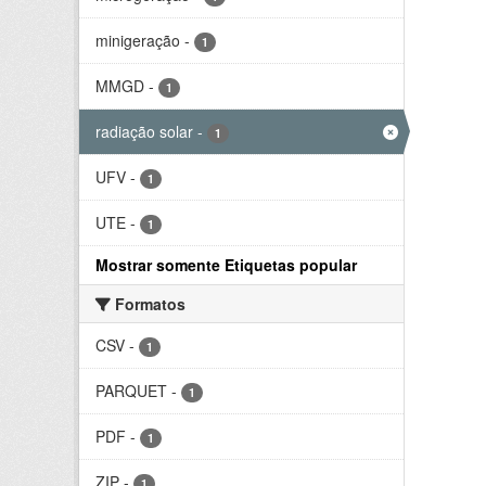
minigeração
-
1
MMGD
-
1
radiação solar
-
1
UFV
-
1
UTE
-
1
Mostrar somente Etiquetas popular
Formatos
CSV
-
1
PARQUET
-
1
PDF
-
1
ZIP
-
1