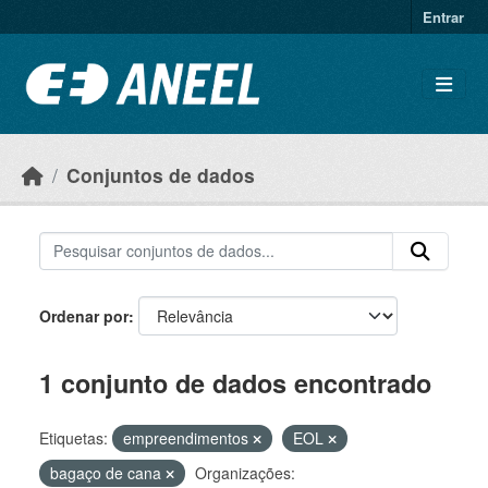
Ir para o conteúdo principal
Entrar
Conjuntos de dados
Ordenar por
1 conjunto de dados encontrado
Etiquetas:
empreendimentos
EOL
bagaço de cana
Organizações: