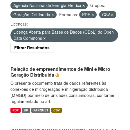
Agência Nacional de Energia Elétrica
Grupos:
Geração Distribuída
Formatos:
PDF
CSV
Licenças:
Licença Aberta para Bases de Dados (ODbL) do Open
Data Commons
Filtrar Resultados
Relação de empreendimentos de Mini e Micro
Geração Distribuída
O presente documento trata de dados referentes às
conexões de microgeração e minigeração distribuída
(MMGD) por meio de unidades consumidoras, conforme
regulamentado no art....
PDF
ZIP
PARQUET
CSV
Você também pode ter acesso a esses registros usando a
API
(veja