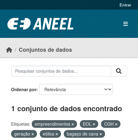
Ir para o conteúdo principal
Entrar
Conjuntos de dados
Ordenar por
1 conjunto de dados encontrado
Etiquetas:
empreendimentos
EOL
CGH
geração
eólica
bagaço de cana