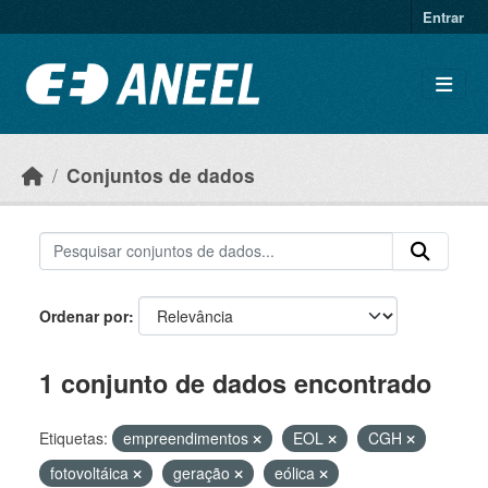
Ir para o conteúdo principal
Entrar
Conjuntos de dados
Ordenar por
1 conjunto de dados encontrado
Etiquetas:
empreendimentos
EOL
CGH
fotovoltáica
geração
eólica