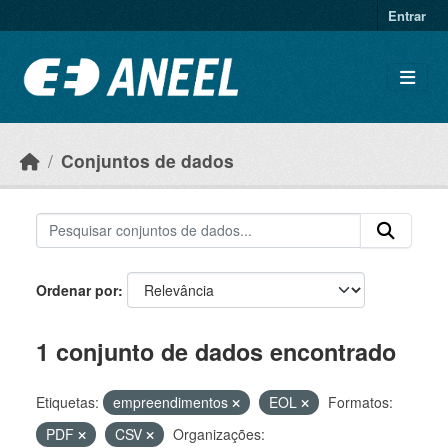
Ir para o conteúdo principal
Entrar
Conjuntos de dados
Ordenar por
1 conjunto de dados encontrado
Etiquetas:
empreendimentos
EOL
Formatos:
PDF
CSV
Organizações: