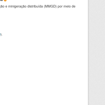
ção e minigeração distribuída (MMGD) por meio de
I
).