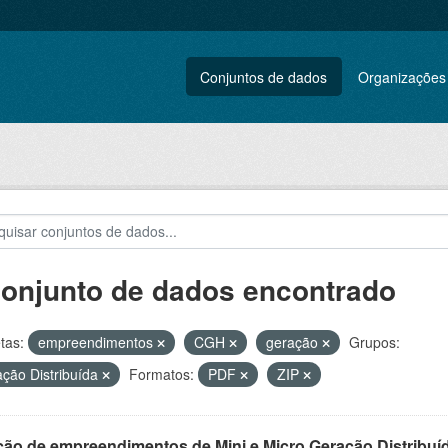
Conjuntos de dados
Organizações
conjunto de dados encontrado
tas:
empreendimentos
CGH
geração
Grupos:
ção Distribuída
Formatos:
PDF
ZIP
ção de empreendimentos de Mini e Micro Geração Distribuí