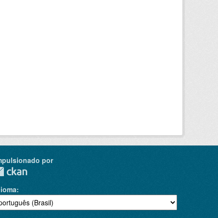
mpulsionado por
dioma