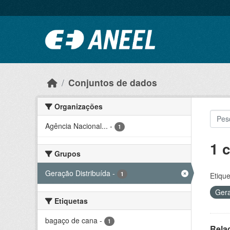
Ir para o conteúdo principal
Conjuntos de dados
Organizações
Agência Nacional...
-
1
1 
Grupos
Geração Distribuída
-
1
Etique
Gera
Etiquetas
bagaço de cana
-
1
Rela