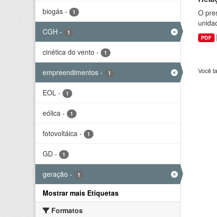
biogás
-
O pre
1
unida
CGH
-
1
PDF
cinética do vento
-
1
Você t
empreendimentos
-
1
EOL
-
1
eólica
-
1
fotovoltáica
-
1
GD
-
1
geração
-
1
Mostrar mais Etiquetas
Formatos