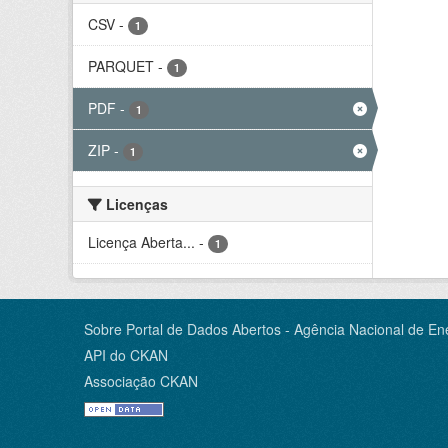
CSV
-
1
PARQUET
-
1
PDF
-
1
ZIP
-
1
Licenças
Licença Aberta...
-
1
Sobre Portal de Dados Abertos - Agência Nacional de Ene
API do CKAN
Associação CKAN