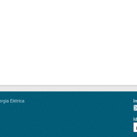
rgia Elétrica
I
I