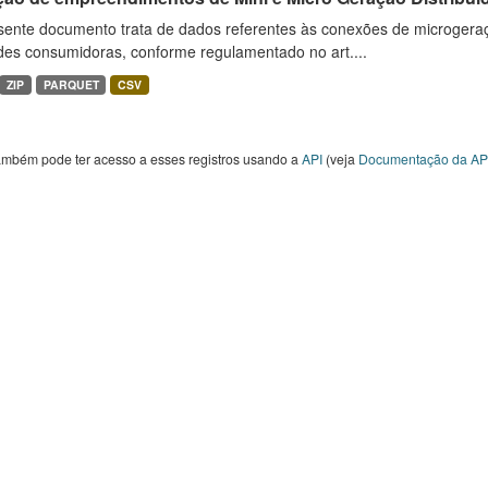
sente documento trata de dados referentes às conexões de microgera
des consumidoras, conforme regulamentado no art....
ZIP
PARQUET
CSV
ambém pode ter acesso a esses registros usando a
API
(veja
Documentação da AP