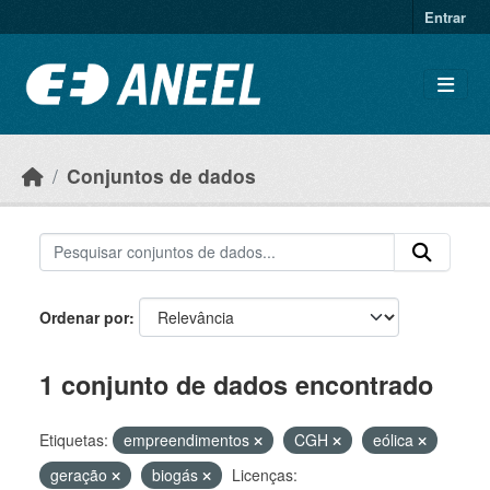
Ir para o conteúdo principal
Entrar
Conjuntos de dados
Ordenar por
1 conjunto de dados encontrado
Etiquetas:
empreendimentos
CGH
eólica
geração
biogás
Licenças: