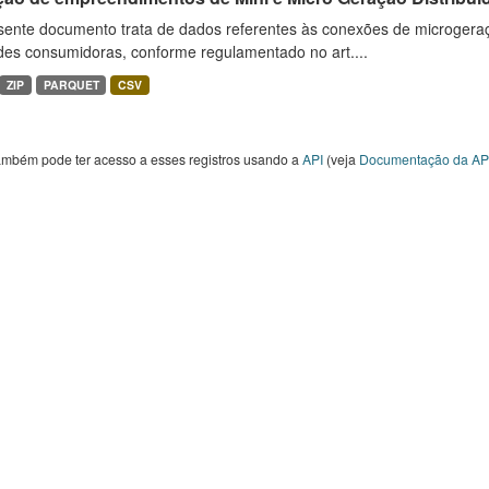
sente documento trata de dados referentes às conexões de microgera
des consumidoras, conforme regulamentado no art....
ZIP
PARQUET
CSV
ambém pode ter acesso a esses registros usando a
API
(veja
Documentação da AP