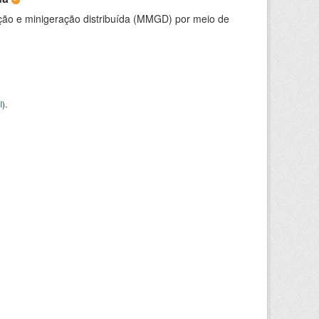
ção e minigeração distribuída (MMGD) por meio de
I
).