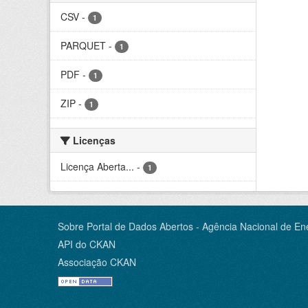
CSV
-
1
PARQUET
-
1
PDF
-
1
ZIP
-
1
Licenças
Licença Aberta...
-
1
Sobre Portal de Dados Abertos - Agência Nacional de Ene
API do CKAN
Associação CKAN