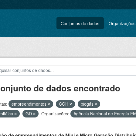
Conjuntos de dados
Organizações
conjunto de dados encontrado
tas:
empreendimentos
CGH
biogás
voltáica
GD
Organizações:
Agência Nacional de Energia Elé
ção de empreendimentos de Mini e Micro Geração Distribuí