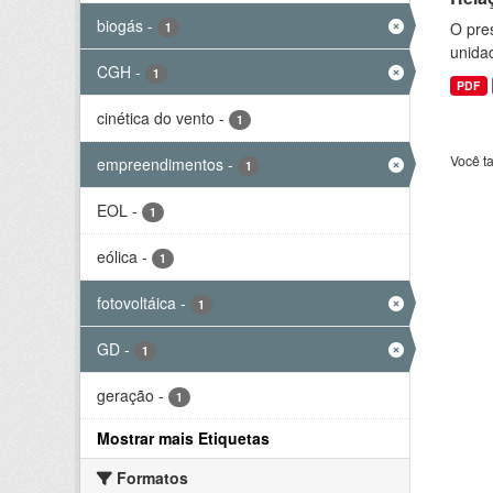
biogás
-
O pre
1
unida
CGH
-
1
PDF
cinética do vento
-
1
Você t
empreendimentos
-
1
EOL
-
1
eólica
-
1
fotovoltáica
-
1
GD
-
1
geração
-
1
Mostrar mais Etiquetas
Formatos