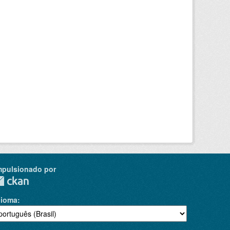
mpulsionado por
dioma