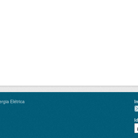
rgia Elétrica
I
I