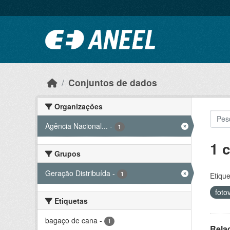
Ir para o conteúdo principal
Conjuntos de dados
Organizações
Agência Nacional...
-
1
1 
Grupos
Geração Distribuída
-
1
Etique
foto
Etiquetas
bagaço de cana
-
1
Rela