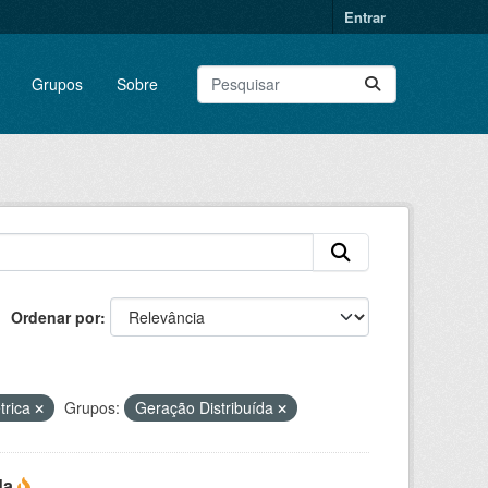
Entrar
Grupos
Sobre
Ordenar por
trica
Grupos:
Geração Distribuída
da