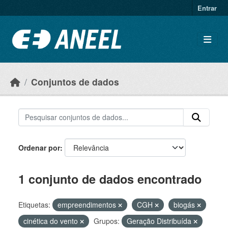
Ir para o conteúdo principal
Entrar
Conjuntos de dados
Ordenar por
1 conjunto de dados encontrado
Etiquetas:
empreendimentos
CGH
biogás
cinética do vento
Grupos:
Geração Distribuída