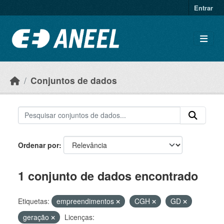
Ir para o conteúdo principal
Entrar
Conjuntos de dados
Ordenar por
1 conjunto de dados encontrado
Etiquetas:
empreendimentos
CGH
GD
geração
Licenças: