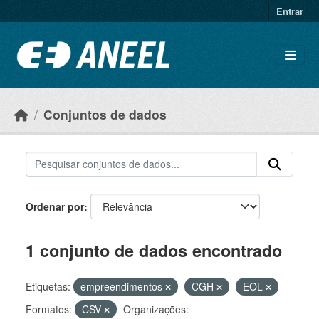
Ir para o conteúdo principal
Entrar
Conjuntos de dados
Ordenar por
1 conjunto de dados encontrado
Etiquetas:
empreendimentos
CGH
EOL
Formatos:
CSV
Organizações: