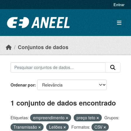
Ir para o conteúdo principal
Entrar
Conjuntos de dados
Ordenar por
1 conjunto de dados encontrado
Etiquetas:
empreendimento
preço teto
Grupos:
Transmissão
Leilões
Formatos:
CSV