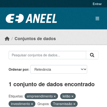
Ir para o conteúdo principal
Entrar
Conjuntos de dados
Ordenar por
1 conjunto de dados encontrado
Etiquetas:
empreendimento
leilão
investimento
Grupos:
Transmissão