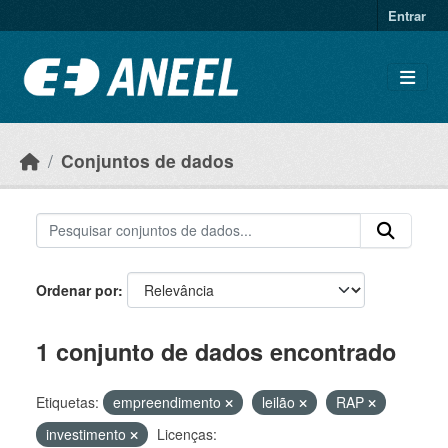
Ir para o conteúdo principal
Entrar
Conjuntos de dados
Ordenar por
1 conjunto de dados encontrado
Etiquetas:
empreendimento
leilão
RAP
investimento
Licenças: