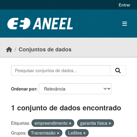
Ir para o conteúdo principal
Entrar
Conjuntos de dados
Ordenar por
1 conjunto de dados encontrado
Etiquetas:
empreendimento
garantia física
Grupos:
Transmissão
Leilões