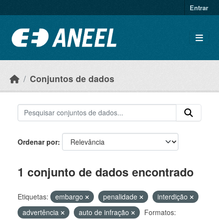
Ir para o conteúdo principal
Entrar
Conjuntos de dados
Ordenar por
1 conjunto de dados encontrado
Etiquetas:
embargo
penalidade
interdição
advertência
auto de infração
Formatos: