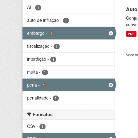
AI
-
1
Auto
Conjun
auto de infração
-
1
conve
embargo
-
1
PDF
fiscalização
-
1
Você t
interdição
-
1
multa
-
1
pena
-
1
penalidade
-
1
Formatos
CSV
-
1