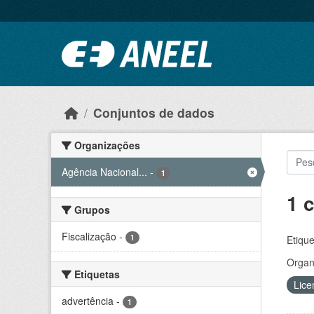
Ir para o conteúdo principal
Conjuntos de dados
Organizações
Agência Nacional...
-
1
1 
Grupos
Fiscalização
-
1
Etique
Organ
Etiquetas
Lice
advertência
-
1