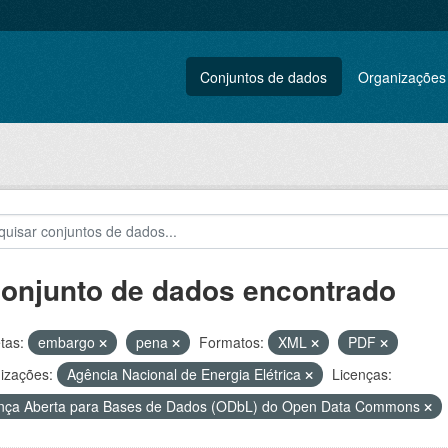
Conjuntos de dados
Organizações
conjunto de dados encontrado
tas:
embargo
pena
Formatos:
XML
PDF
izações:
Agência Nacional de Energia Elétrica
Licenças:
nça Aberta para Bases de Dados (ODbL) do Open Data Commons