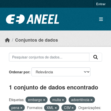
Ir para o conteúdo principal
Entrar
Conjuntos de dados
Ordenar por
1 conjunto de dados encontrado
Etiquetas:
embargo
multa
advertência
pena
Formatos:
XML
CSV
Organizações: