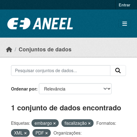
Ir para o conteúdo principal
Entrar
Conjuntos de dados
Ordenar por
1 conjunto de dados encontrado
Etiquetas:
embargo
fiscalização
Formatos:
XML
PDF
Organizações: