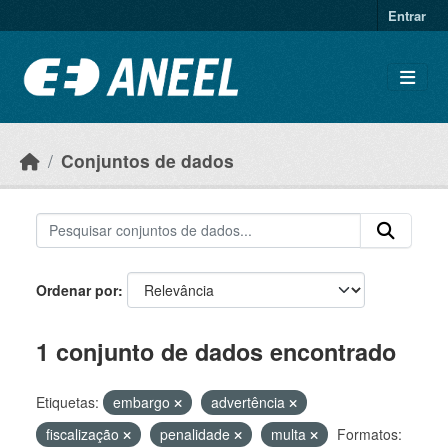
Ir para o conteúdo principal
Entrar
Conjuntos de dados
Ordenar por
1 conjunto de dados encontrado
Etiquetas:
embargo
advertência
fiscalização
penalidade
multa
Formatos: