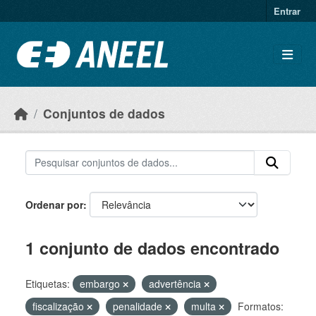
Ir para o conteúdo principal
Entrar
Conjuntos de dados
Ordenar por
1 conjunto de dados encontrado
Etiquetas:
embargo
advertência
fiscalização
penalidade
multa
Formatos: