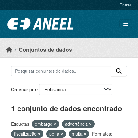
Ir para o conteúdo principal
Entrar
Conjuntos de dados
Ordenar por
1 conjunto de dados encontrado
Etiquetas:
embargo
advertência
fiscalização
pena
multa
Formatos: