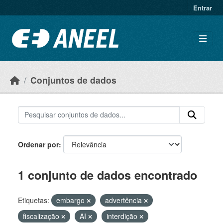
Ir para o conteúdo principal
Entrar
Conjuntos de dados
Ordenar por
1 conjunto de dados encontrado
Etiquetas:
embargo
advertência
fiscalização
AI
interdição