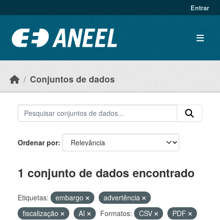
Ir para o conteúdo principal
Entrar
Conjuntos de dados
Ordenar por
1 conjunto de dados encontrado
Etiquetas:
embargo
advertência
fiscalização
AI
Formatos:
CSV
PDF