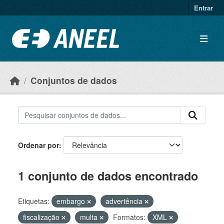
Ir para o conteúdo principal
Entrar
Conjuntos de dados
Ordenar por
1 conjunto de dados encontrado
Etiquetas:
embargo
advertência
fiscalização
multa
Formatos:
XML