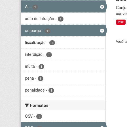
AI
-
Conjun
1
conve
auto de infração
-
1
PDF
embargo
-
1
Você t
fiscalização
-
1
interdição
-
1
multa
-
1
pena
-
1
penalidade
-
1
Formatos
CSV
-
1