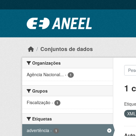
Ir para o conteúdo principal
Conjuntos de dados
Organizações
Agência Nacional...
-
1
1 
Grupos
Fiscalização
-
1
Etique
XM
Etiquetas
advertência
-
1
Auto