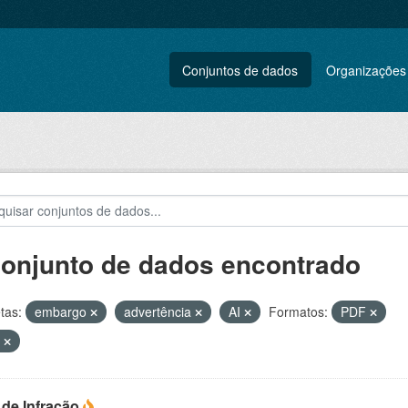
Conjuntos de dados
Organizações
conjunto de dados encontrado
tas:
embargo
advertência
AI
Formatos:
PDF
L
 de Infração