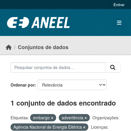
Ir para o conteúdo principal
Entrar
Conjuntos de dados
Ordenar por
1 conjunto de dados encontrado
Etiquetas:
embargo
advertência
Organizações:
Agência Nacional de Energia Elétrica
Licenças: