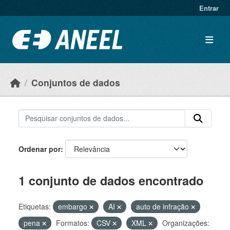
Ir para o conteúdo principal
Entrar
Conjuntos de dados
Ordenar por
1 conjunto de dados encontrado
Etiquetas:
embargo
AI
auto de infração
pena
Formatos:
CSV
XML
Organizações: