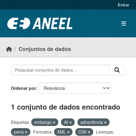
Ir para o conteúdo principal
Entrar
Conjuntos de dados
Ordenar por
1 conjunto de dados encontrado
Etiquetas:
embargo
AI
advertência
pena
Formatos:
XML
CSV
Licenças: