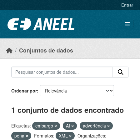
Ir para o conteúdo principal
Entrar
Conjuntos de dados
Ordenar por
1 conjunto de dados encontrado
Etiquetas:
embargo
AI
advertência
pena
Formatos:
XML
Organizações: