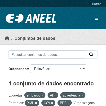
Ir para o conteúdo principal
Entrar
Conjuntos de dados
Ordenar por
1 conjunto de dados encontrado
Etiquetas:
embargo
AI
advertência
Formatos:
XML
CSV
PDF
Organizações: