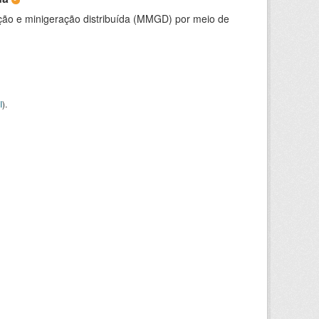
ção e minigeração distribuída (MMGD) por meio de
I
).