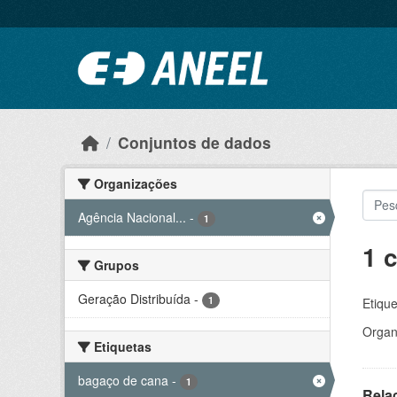
Ir para o conteúdo principal
Conjuntos de dados
Organizações
Agência Nacional...
-
1
1 
Grupos
Geração Distribuída
-
1
Etique
Organ
Etiquetas
bagaço de cana
-
1
Rela