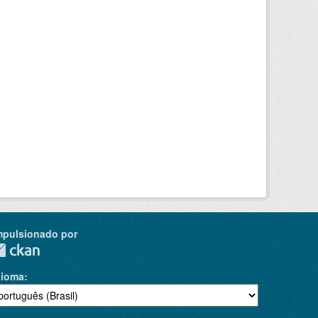
mpulsionado por
dioma