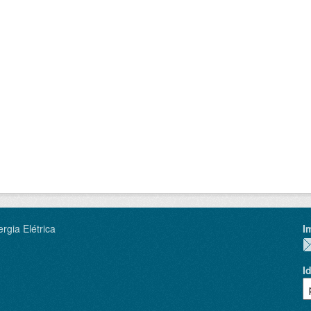
rgia Elétrica
I
I