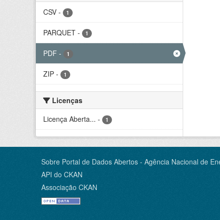
CSV
-
1
PARQUET
-
1
PDF
-
1
ZIP
-
1
Licenças
Licença Aberta...
-
1
Sobre Portal de Dados Abertos - Agência Nacional de Ene
API do CKAN
Associação CKAN