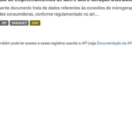
sente documento trata de dados referentes às conexões de microgera
des consumidoras, conforme regulamentado no art....
ZIP
PARQUET
CSV
ambém pode ter acesso a esses registros usando a
API
(veja
Documentação da AP