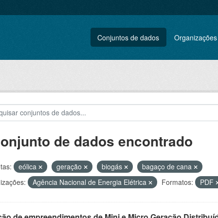
Conjuntos de dados
Organizações
conjunto de dados encontrado
tas:
eólica
geração
biogás
bagaço de cana
izações:
Agência Nacional de Energia Elétrica
Formatos:
PDF
ção de empreendimentos de Mini e Micro Geração Distribuí