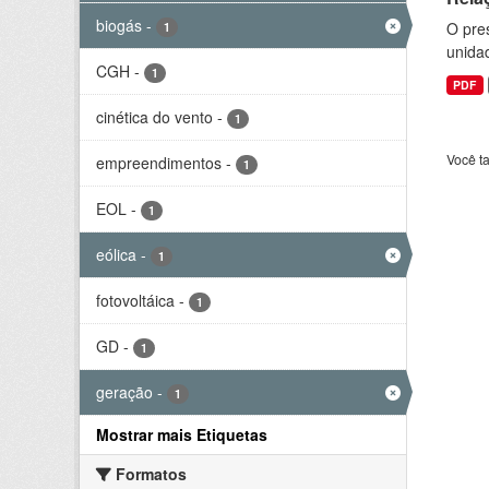
biogás
-
O pre
1
unida
CGH
-
1
PDF
cinética do vento
-
1
Você t
empreendimentos
-
1
EOL
-
1
eólica
-
1
fotovoltáica
-
1
GD
-
1
geração
-
1
Mostrar mais Etiquetas
Formatos