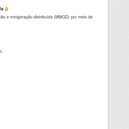
da
ção e minigeração distribuída (MMGD) por meio de
I
).