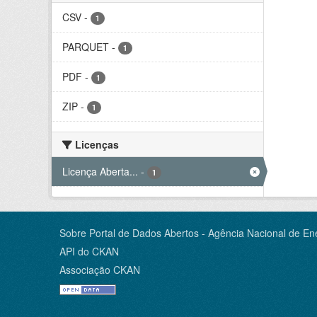
CSV
-
1
PARQUET
-
1
PDF
-
1
ZIP
-
1
Licenças
Licença Aberta...
-
1
Sobre Portal de Dados Abertos - Agência Nacional de Ene
API do CKAN
Associação CKAN