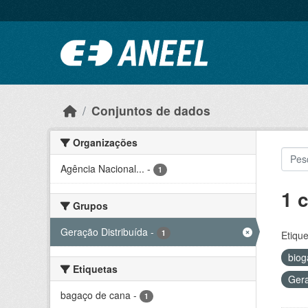
Ir para o conteúdo principal
Conjuntos de dados
Organizações
Agência Nacional...
-
1
1 
Grupos
Geração Distribuída
-
1
Etique
bio
Etiquetas
Gera
bagaço de cana
-
1