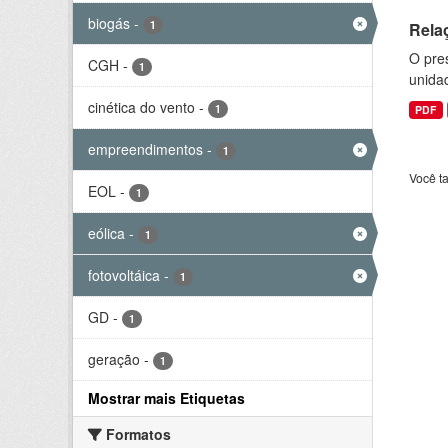
biogás
-
1
Rela
O pre
CGH
-
1
unida
cinética do vento
-
1
PDF
empreendimentos
-
1
Você t
EOL
-
1
eólica
-
1
fotovoltáica
-
1
GD
-
1
geração
-
1
Mostrar mais Etiquetas
Formatos