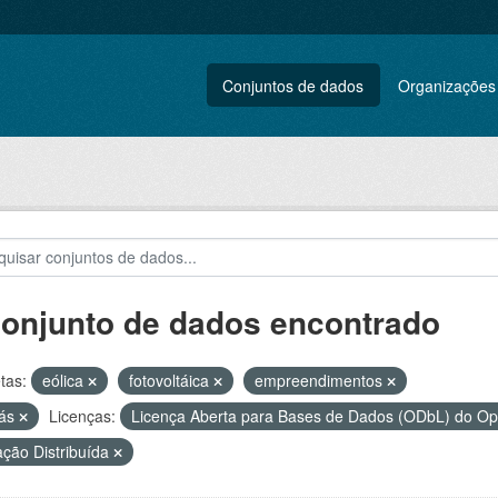
Conjuntos de dados
Organizações
conjunto de dados encontrado
tas:
eólica
fotovoltáica
empreendimentos
gás
Licenças:
Licença Aberta para Bases de Dados (ODbL) do 
ção Distribuída