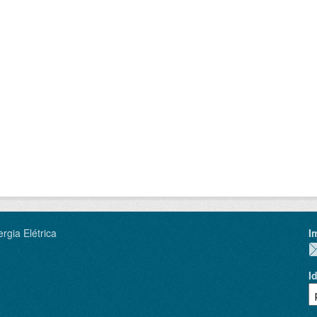
rgia Elétrica
I
I