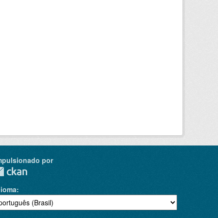
mpulsionado por
dioma