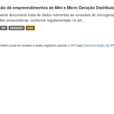
ção de empreendimentos de Mini e Micro Geração Distribuí
sente documento trata de dados referentes às conexões de microgera
des consumidoras, conforme regulamentado no art....
ZIP
PARQUET
CSV
ambém pode ter acesso a esses registros usando a
API
(veja
Documentação da AP