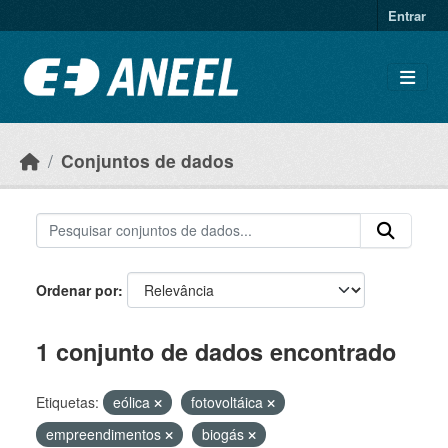
Ir para o conteúdo principal
Entrar
Conjuntos de dados
Ordenar por
1 conjunto de dados encontrado
Etiquetas:
eólica
fotovoltáica
empreendimentos
biogás