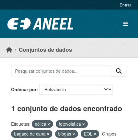
Ir para o conteúdo principal
Entrar
Conjuntos de dados
Ordenar por
1 conjunto de dados encontrado
Etiquetas:
eólica
fotovoltáica
bagaço de cana
biogás
EOL
Grupos: