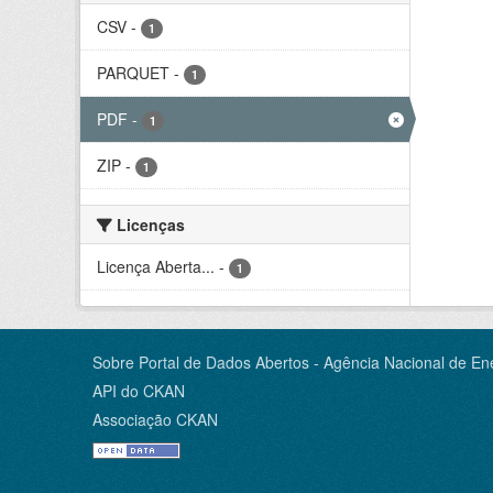
CSV
-
1
PARQUET
-
1
PDF
-
1
ZIP
-
1
Licenças
Licença Aberta...
-
1
Sobre Portal de Dados Abertos - Agência Nacional de Ene
API do CKAN
Associação CKAN