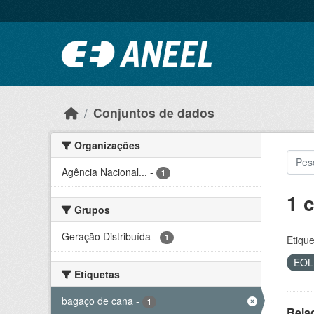
Ir para o conteúdo principal
Conjuntos de dados
Organizações
Agência Nacional...
-
1
1 
Grupos
Geração Distribuída
-
1
Etique
EO
Etiquetas
bagaço de cana
-
1
Rela