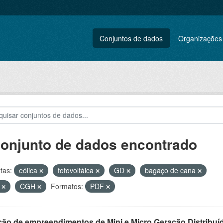
Conjuntos de dados
Organizações
conjunto de dados encontrado
tas:
eólica
fotovoltáica
GD
bagaço de cana
L
CGH
Formatos:
PDF
ção de empreendimentos de Mini e Micro Geração Distribuí