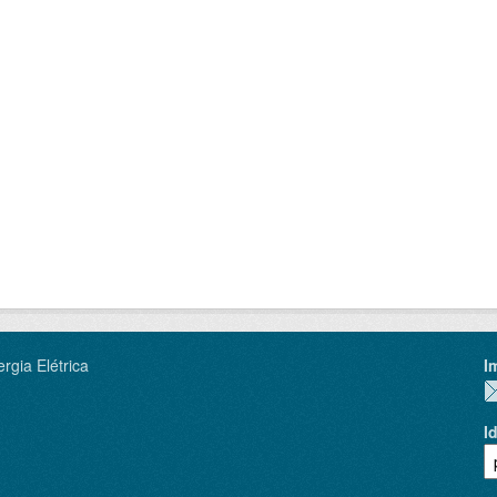
rgia Elétrica
I
I