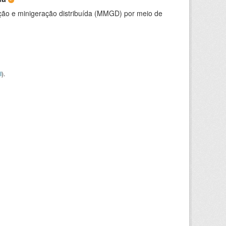
ção e minigeração distribuída (MMGD) por meio de
I
).