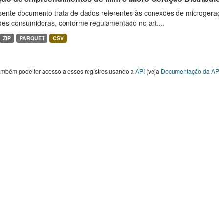
sente documento trata de dados referentes às conexões de microgera
des consumidoras, conforme regulamentado no art....
ZIP
PARQUET
CSV
ambém pode ter acesso a esses registros usando a
API
(veja
Documentação da AP