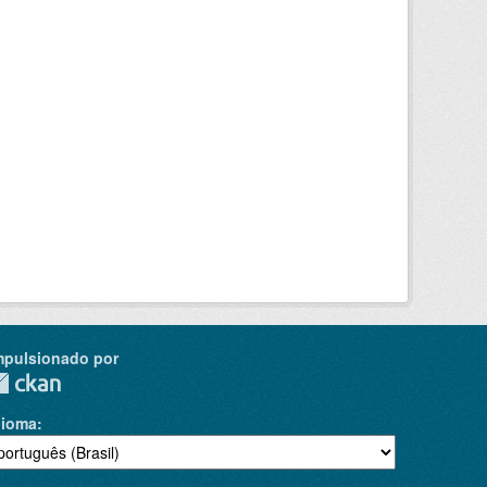
mpulsionado por
dioma