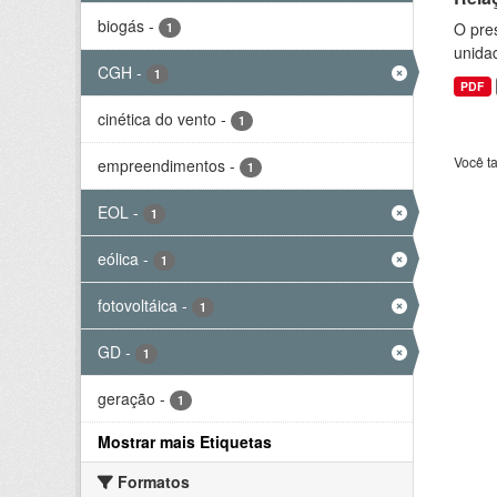
biogás
-
O pre
1
unida
CGH
-
1
PDF
cinética do vento
-
1
Você t
empreendimentos
-
1
EOL
-
1
eólica
-
1
fotovoltáica
-
1
GD
-
1
geração
-
1
Mostrar mais Etiquetas
Formatos