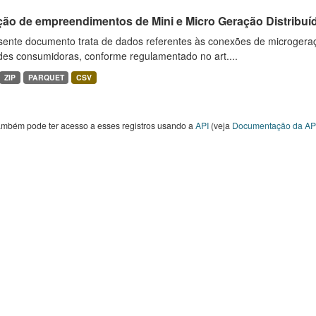
ção de empreendimentos de Mini e Micro Geração Distribuí
sente documento trata de dados referentes às conexões de microgera
des consumidoras, conforme regulamentado no art....
ZIP
PARQUET
CSV
ambém pode ter acesso a esses registros usando a
API
(veja
Documentação da AP