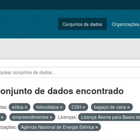
Conjuntos de dados
Organizações
conjunto de dados encontrado
tas:
eólica
fotovoltáica
CGH
bagaço de cana
L
empreendimentos
Licenças:
Licença Aberta para Bases
izações:
Agência Nacional de Energia Elétrica