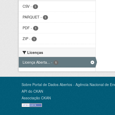
CSV
-
1
PARQUET
-
1
PDF
-
1
ZIP
-
1
Licenças
Licença Aberta...
-
1
Sobre Portal de Dados Abertos - Agência Nacional de Ene
API do CKAN
Associação CKAN