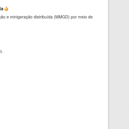
da
ção e minigeração distribuída (MMGD) por meio de
I
).