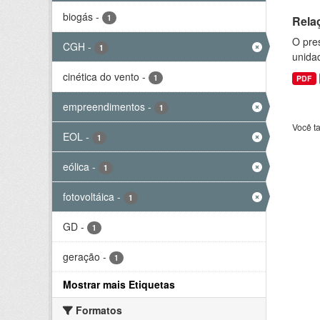
biogás
-
1
Rela
O pre
CGH
-
1
unida
cinética do vento
-
1
PDF
empreendimentos
-
1
Você t
EOL
-
1
eólica
-
1
fotovoltáica
-
1
GD
-
1
geração
-
1
Mostrar mais Etiquetas
Formatos