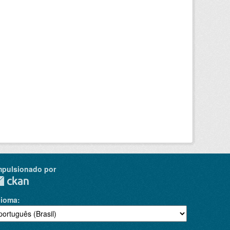
mpulsionado por
dioma