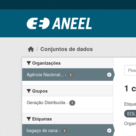
Ir para o conteúdo principal
Conjuntos de dados
Organizações
Agência Nacional...
-
1
1 
Grupos
Geração Distribuída
-
1
Etique
EO
Etiquetas
Organ
bagaço de cana
-
1