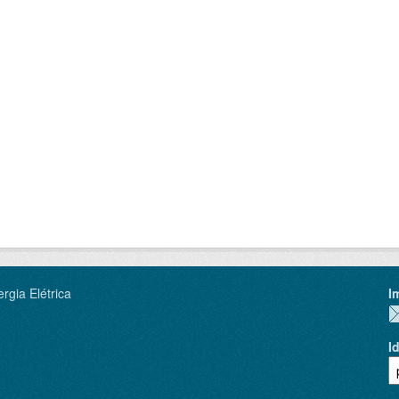
rgia Elétrica
I
I